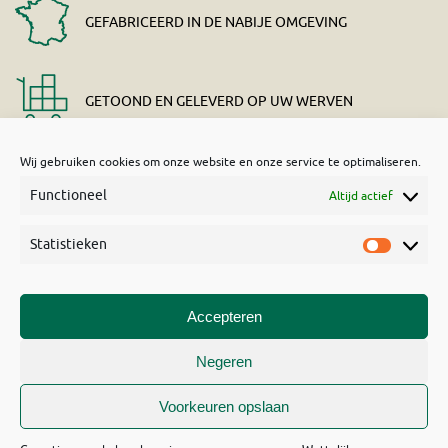
GEFABRICEERD IN DE NABIJE OMGEVING
GETOOND EN GELEVERD OP UW WERVEN
Wij gebruiken cookies om onze website en onze service te optimaliseren.
Functioneel
Altijd actief
Statistieken
Statisti
MACC BENELUX BV
– Grootveldstraat 87 – 1910
Accepteren
KAMPENHOUT
Negeren
+32 16 62 31 22
info@maccbenelux.be
Garantie voor de bescherming van persoonsgegevens
Voorkeuren opslaan
Wetteljike kennisgeving
Site overzicht