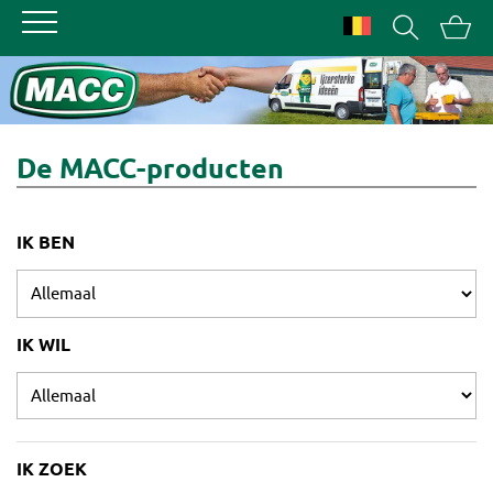
Ga
Zoeke
Menu
naa
openen
win
De MACC-producten
IK BEN
IK WIL
IK ZOEK